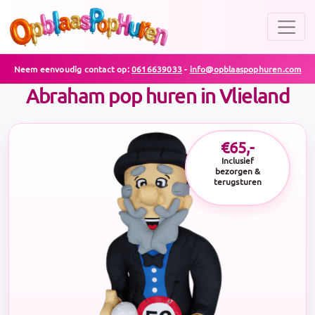
Neem eenvoudig contact op:
0616639033
-
info@opblaaspophuren.com
Abraham pop huren in Vlieland
€65,-
Inclusief
bezorgen &
terugsturen