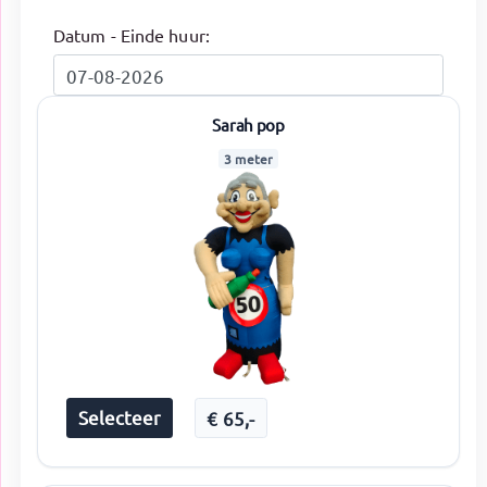
Datum - Einde huur:
Sarah pop
3 meter
Selecteer
€
65
,-