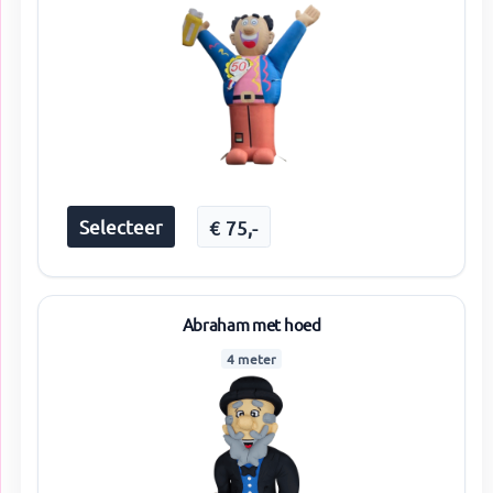
Selecteer
€
75
,-
Abraham met hoed
4 meter