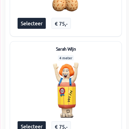
Selecteer
€
75
,-
Sarah Wijn
4 meter
Selecteer
€
75
,-