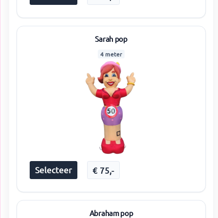
Sarah pop
4 meter
Selecteer
€
75
,-
Abraham pop