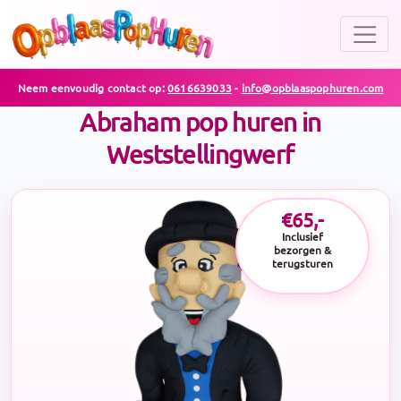
Neem eenvoudig contact op:
0616639033
-
info@opblaaspophuren.com
Abraham pop huren in
Weststellingwerf
€65,-
Inclusief
bezorgen &
terugsturen