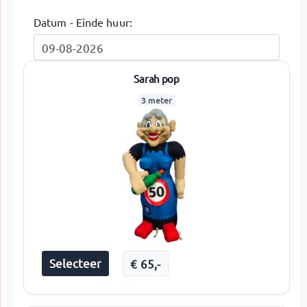
Datum - Einde huur:
Sarah pop
3 meter
Selecteer
€
65
,-