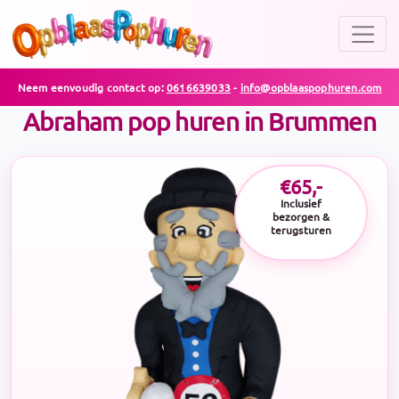
Neem eenvoudig contact op:
0616639033
-
info@opblaaspophuren.com
Abraham pop huren in Brummen
€65,-
Inclusief
bezorgen &
terugsturen