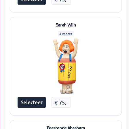
Sarah Wijn
4 meter
Selecteer
€
75
,-
Feestende Abraham