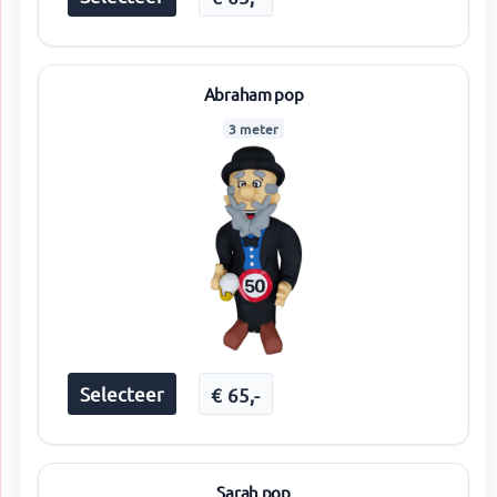
Abraham pop
3 meter
Selecteer
€
65
,-
Sarah pop