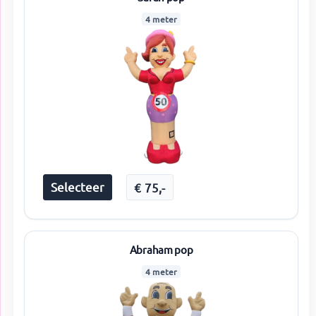
4 meter
Selecteer
€
75
,-
Abraham pop
4 meter