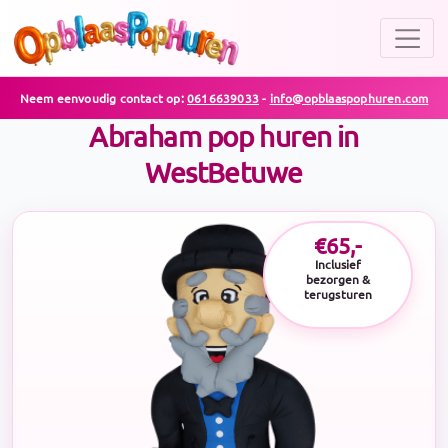
Neem eenvoudig contact op:
0616639033
-
info@opblaaspophuren.com
Abraham pop huren in
WestBetuwe
€65,-
Inclusief
bezorgen &
terugsturen