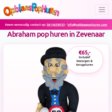
Neem eenvoudig contact op:
0616639033
-
info@opblaaspophuren.com
Abraham pop huren in Zevenaar
€65,-
Inclusief
bezorgen &
terugsturen