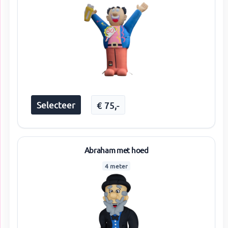
Selecteer
€
75
,-
Abraham met hoed
4 meter