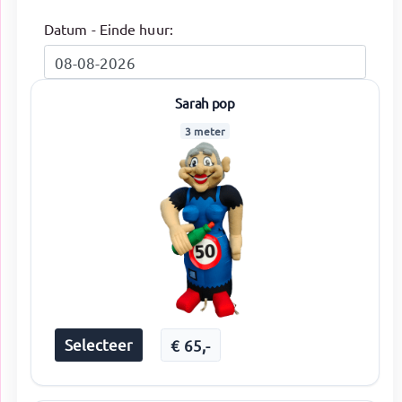
Datum - Einde huur:
Sarah pop
3 meter
Selecteer
€
65
,-