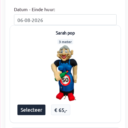
Datum - Einde huur:
Sarah pop
3 meter
Selecteer
€
65
,-