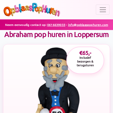
Neem eenvoudig contact op:
0616639033
-
info@opblaaspophuren.com
Abraham pop huren in Loppersum
€65,-
Inclusief
bezorgen &
terugsturen