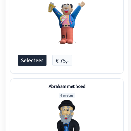
Selecteer
€
75
,-
Abraham met hoed
4 meter