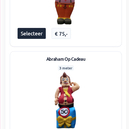
Selecteer
€
75
,-
Abraham Op Cadeau
3 meter