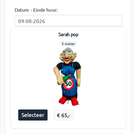
Datum - Einde huur:
Sarah pop
3 meter
Selecteer
€
65
,-