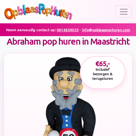
Neem eenvoudig contact op:
0616639033
-
info@opblaaspophuren.com
Abraham pop huren in Maastricht
€65,-
Inclusief
bezorgen &
terugsturen