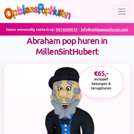
Neem eenvoudig contact op:
0616639033
-
info@opblaaspophuren.com
Abraham pop huren in
MillenSintHubert
€65,-
Inclusief
bezorgen &
terugsturen