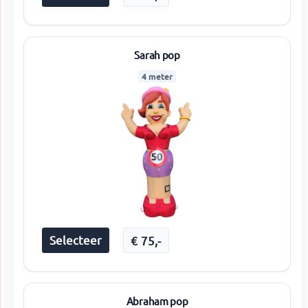
Sarah pop
4 meter
Selecteer
€
75
,-
Abraham pop