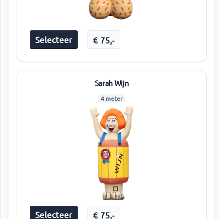
Selecteer
€
75
,-
Sarah Wijn
4 meter
Selecteer
€
75
,-