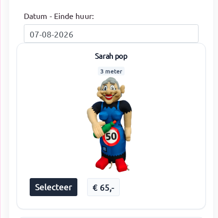
Datum - Einde huur:
Sarah pop
3 meter
Selecteer
€
65
,-