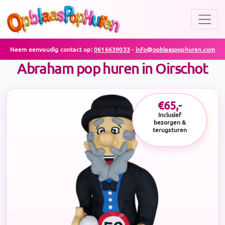
Neem eenvoudig contact op:
0616639033
-
info@opblaaspophuren.com
Abraham pop huren in Oirschot
€65,-
Inclusief
bezorgen &
terugsturen