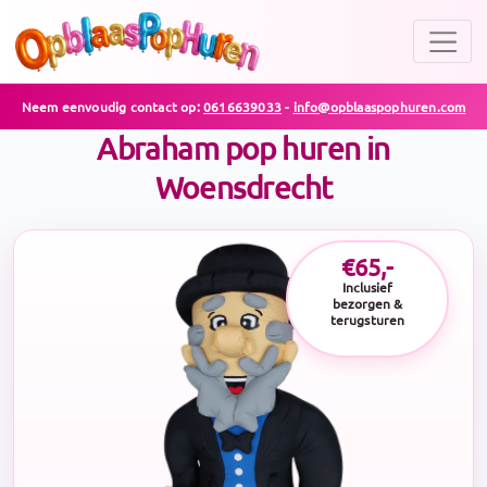
Neem eenvoudig contact op:
0616639033
-
info@opblaaspophuren.com
Abraham pop huren in
Woensdrecht
€65,-
Inclusief
bezorgen &
terugsturen