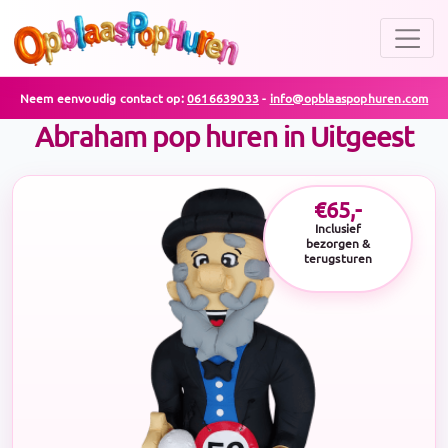
Neem eenvoudig contact op:
0616639033
-
info@opblaaspophuren.com
Abraham pop huren in Uitgeest
€65,-
Inclusief
bezorgen &
terugsturen