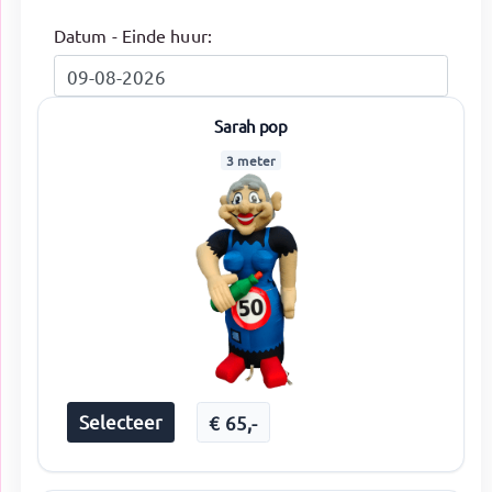
Datum - Einde huur:
Sarah pop
3 meter
Selecteer
€
65
,-