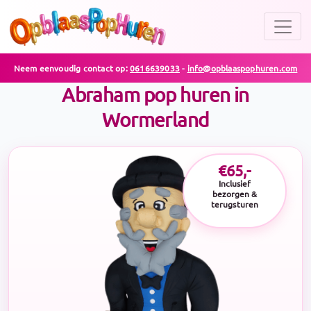
Neem eenvoudig contact op:
0616639033
-
info@opblaaspophuren.com
Abraham pop huren in
Wormerland
€65,-
Inclusief
bezorgen &
terugsturen