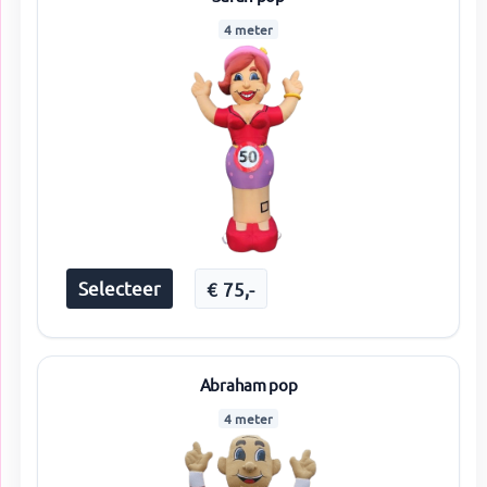
4 meter
Selecteer
€
75
,-
Abraham pop
4 meter