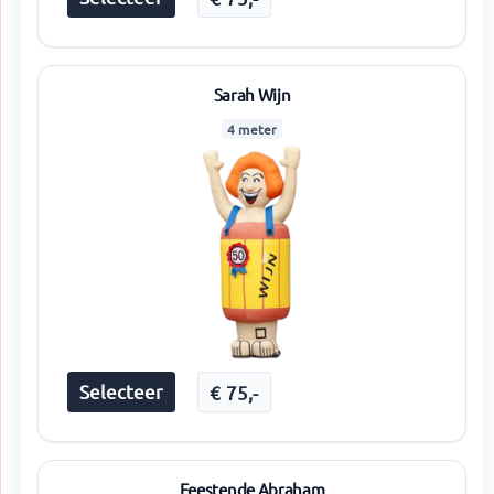
Sarah Wijn
4 meter
Selecteer
€
75
,-
Feestende Abraham