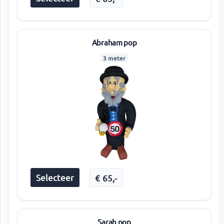
Abraham pop
3 meter
Selecteer
€
65
,-
Sarah pop