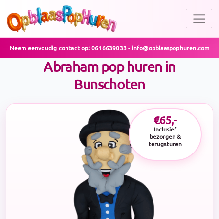
Neem eenvoudig contact op:
0616639033
-
info@opblaaspophuren.com
Abraham pop huren in
Bunschoten
€65,-
Inclusief
bezorgen &
terugsturen