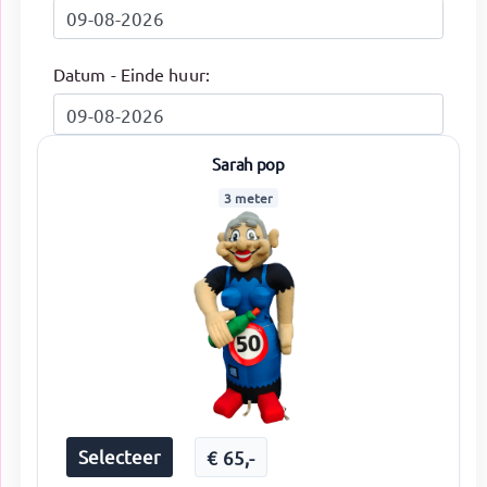
Datum - Einde huur:
Sarah pop
3 meter
Selecteer
€
65
,-