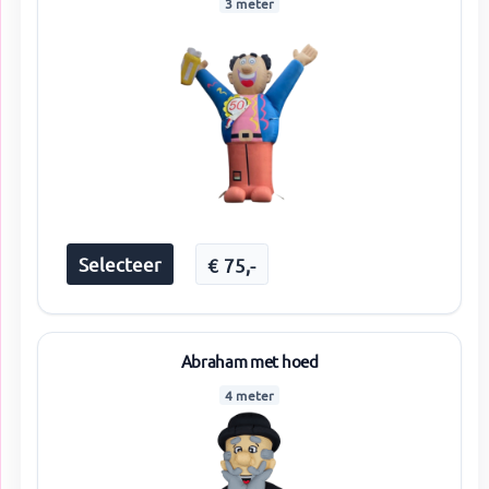
3 meter
Selecteer
€
75
,-
Abraham met hoed
4 meter