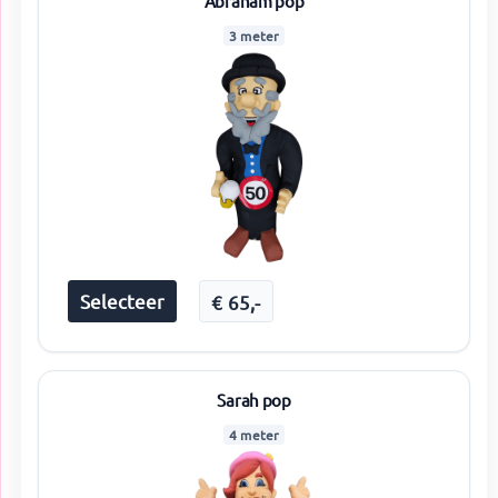
Abraham pop
3 meter
Selecteer
€
65
,-
Sarah pop
4 meter