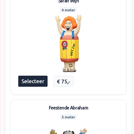
Sarah Wijn
4 meter
Selecteer
€
75
,-
Feestende Abraham
3 meter