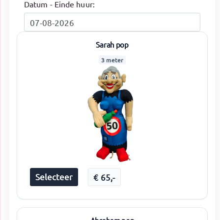
Datum - Einde huur:
Sarah pop
3 meter
Selecteer
€
65
,-