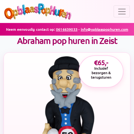
Neem eenvoudig contact op:
0616639033
-
info@opblaaspophuren.com
Abraham pop huren in Zeist
€65,-
Inclusief
bezorgen &
terugsturen