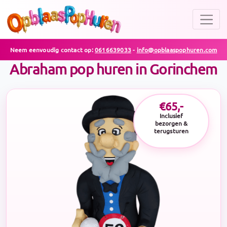
Neem eenvoudig contact op:
0616639033
-
info@opblaaspophuren.com
Abraham pop huren in Gorinchem
€65,-
Inclusief
bezorgen &
terugsturen