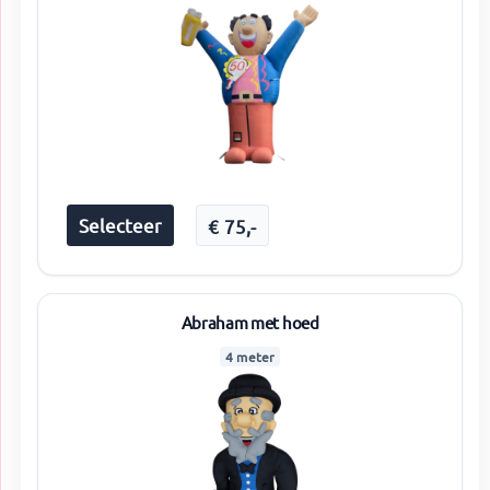
Selecteer
€
75
,-
Abraham met hoed
4 meter