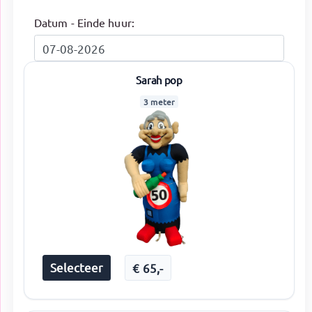
Datum - Einde huur:
Sarah pop
3 meter
Selecteer
€
65
,-