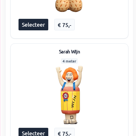
Selecteer
€
75
,-
Sarah Wijn
4 meter
Selecteer
€
75
,-