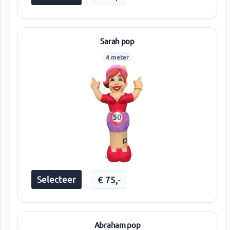
Sarah pop
4 meter
Selecteer
€
75
,-
Abraham pop