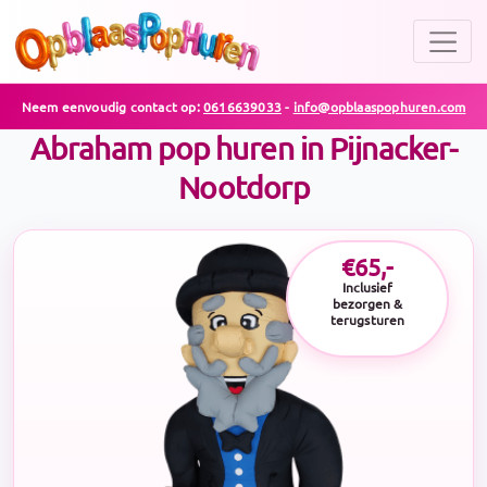
Neem eenvoudig contact op:
0616639033
-
info@opblaaspophuren.com
Abraham pop huren in Pijnacker-
Nootdorp
€65,-
Inclusief
bezorgen &
terugsturen